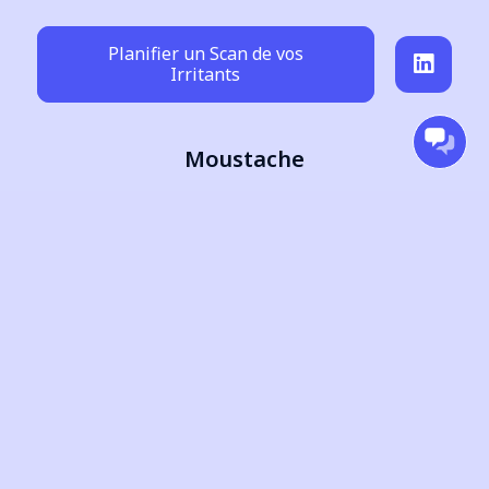
Planifier un Scan de vos
Irritants
Moustache
Scan de vos Irritants
Contactez-nous
Blog
Mentions Légales
Confidentialité
Conditions d’utilisation
Conditions Générales de Vente
Politique de Cookies