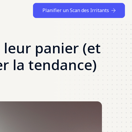
Planifier un Scan des Irritants
leur panier (et
r la tendance)